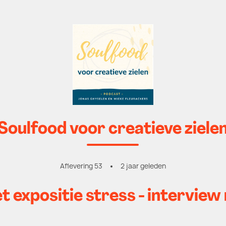
Soulfood voor creatieve ziele
Aflevering 53
2 jaar geleden
t expositie stress - interview 