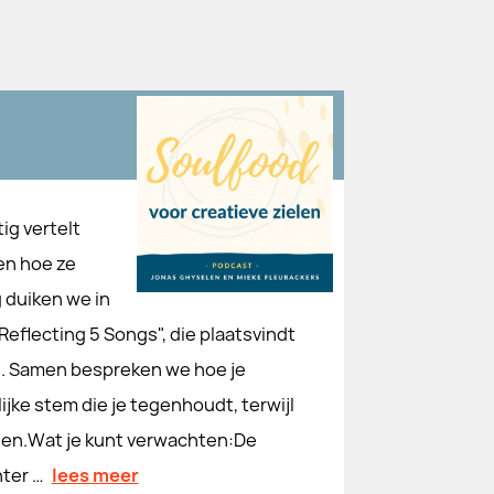
ig vertelt
en hoe ze
g duiken we in
eflecting 5 Songs", die plaatsvindt
en. Samen bespreken we hoe je
ijke stem die je tegenhoudt, terwijl
iegen.Wat je kunt verwachten:De
hter …
lees meer