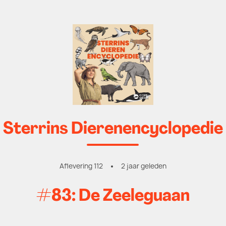
Sterrins Dierenencyclopedie
Aflevering 112
2 jaar geleden
#83: De Zeeleguaan