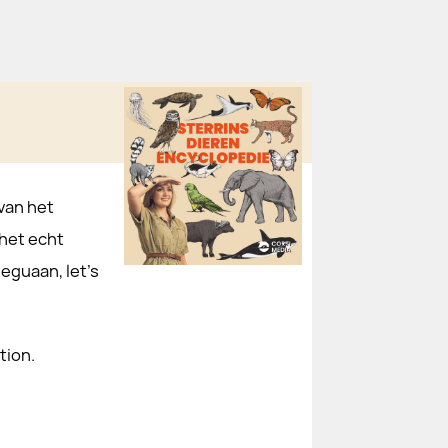
van het
 het echt
eguaan, let’s
tion.