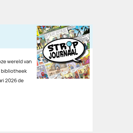
loze wereld van
 bibliotheek
ari 2026 de