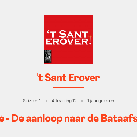
't Sant Erover
Seizoen 1
Aflevering 12
1 jaar geleden
é - De aanloop naar de Bataafs