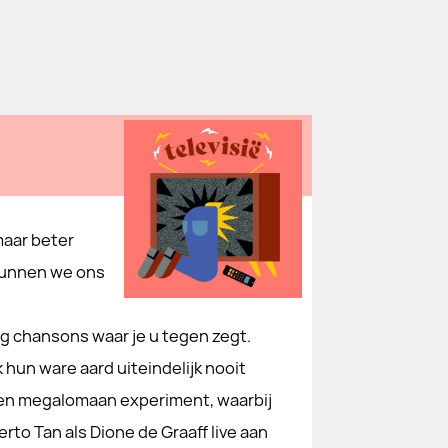
maar beter
n kunnen we ons
 chansons waar je u tegen zegt.
 hun ware aard uiteindelijk nooit
 een megalomaan experiment, waarbij
to Tan als Dione de Graaff live aan