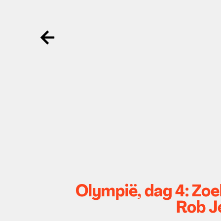
Ga terug
Olympië, dag 4: Zo
Rob J