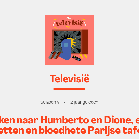
Televisië
Seizoen 4
2 jaar geleden
eken naar Humberto en Dione,
etten en bloedhete Parijse taf