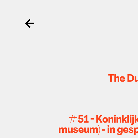
Ga terug
The Du
#51 - Koninkli
museum) - in ges