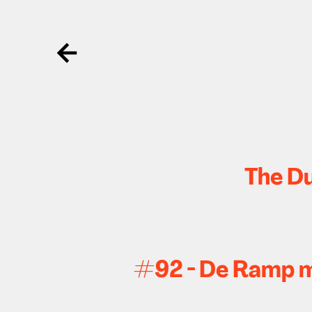
Ga terug
The Du
#92 - De Ramp m