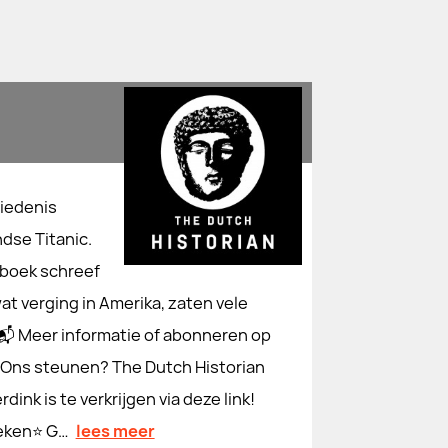
hiedenis
dse Titanic.
 boek schreef
at verging in Amerika, zaten vele
 📬 Meer informatie of abonneren op
️ Ons steunen? The Dutch Historian
nk is te verkrijgen via deze link!
oeken⭐ G…
lees meer