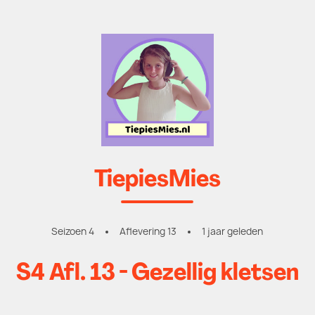
TiepiesMies
Seizoen 4
Aflevering 13
1 jaar geleden
S4 Afl. 13 - Gezellig kletsen