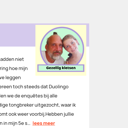
hadden niet
ring hoe mijn
we leggen
edereen toch steeds dat Duolingo
en we de enquêtes bij alle
dige tongbreker uitgezocht, waar ik
omt ook weer voorbij.Hebben jullie
 in mijn 5e s…
lees meer