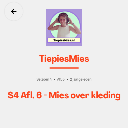
Ga terug
TiepiesMies
Seizoen 4
Afl. 6
2 jaar geleden
S4 Afl. 6 - Mies over kleding