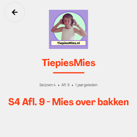
Ga terug
TiepiesMies
Seizoen 4
Afl. 9
1 jaar geleden
S4 Afl. 9 - Mies over bakken