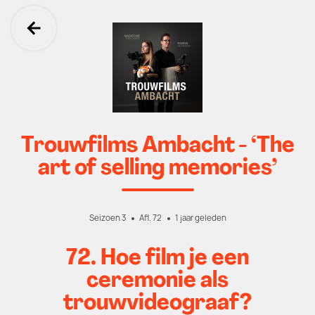
Ga terug
Trouwfilms Ambacht - ‘The
art of selling memories’
Seizoen 3
Afl. 72
1 jaar geleden
72. Hoe film je een
ceremonie als
trouwvideograaf?