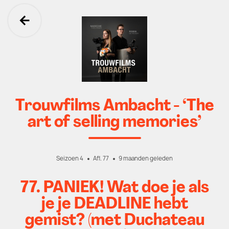
Ga terug
Trouwfilms Ambacht - ‘The
art of selling memories’
Seizoen 4
Afl. 77
9 maanden geleden
77. PANIEK! Wat doe je als
je je DEADLINE hebt
gemist? (met Duchateau