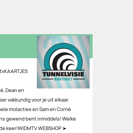
mtvKAARTJES
é, Dean en
er vakkundig voor je uit elkaar.
bele molacties en Sam en Corné
 ons gewend bent inmiddels! Welke
gende keer!WIDMTV WEBSHOP ➤