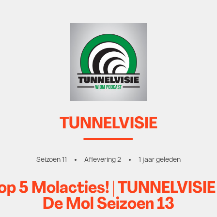
TUNNELVISIE
Seizoen 11
Aflevering 2
1 jaar geleden
Top 5 Molacties! | TUNNELVIS
De Mol Seizoen 13