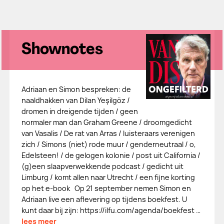
Shownotes
Adriaan en Simon bespreken: de
naaldhakken van Dilan Yeşilgöz /
dromen in dreigende tijden / geen
normaler man dan Graham Greene / droomgedicht
van Vasalis / De rat van Arras / luisteraars verenigen
zich / Simons (niet) rode muur / genderneutraal / o,
Edelsteen! / de gelogen kolonie / post uit California /
(g)een slaapverwekkende podcast / gedicht uit
Limburg / komt allen naar Utrecht / een fijne korting
op het e-book Op 21 september nemen Simon en
Adriaan live een aflevering op tijdens boekfest. U
kunt daar bij zijn: https://ilfu.com/agenda/boekfest …
lees meer