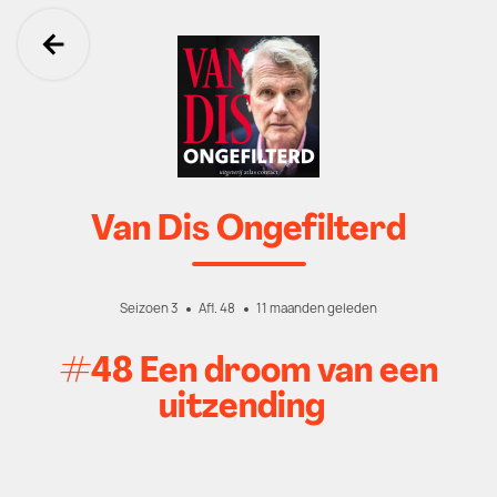
Ga terug
Van Dis Ongefilterd
Seizoen 3
Afl. 48
11 maanden geleden
#48 Een droom van een
uitzending