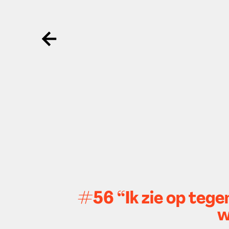
Ga terug
#56 “Ik zie op teg
w