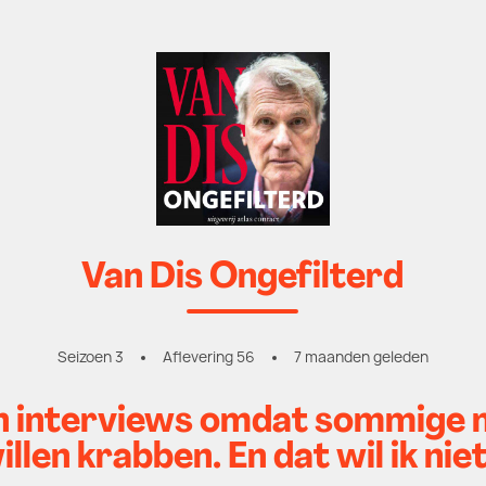
Van Dis Ongefilterd
Seizoen 3
Aflevering 56
7 maanden geleden
en interviews omdat sommige 
illen krabben. En dat wil ik niet