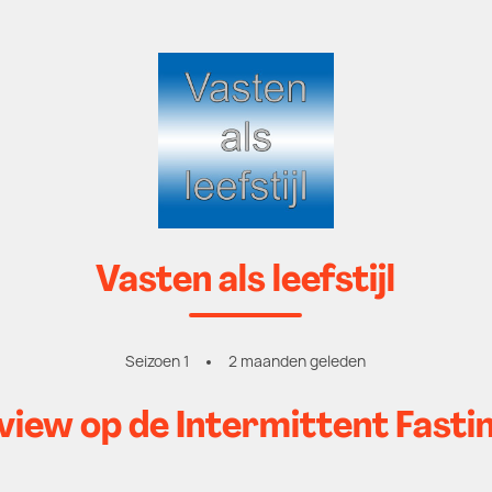
Vasten als leefstijl
Seizoen 1
2 maanden geleden
rview op de Intermittent Fast