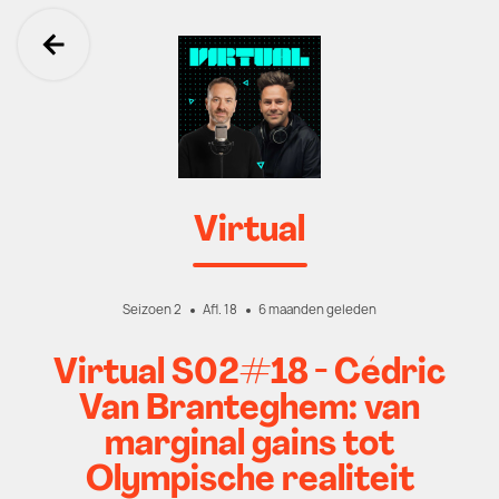
Ga terug
Virtual
Seizoen 2
Afl. 18
6 maanden geleden
Virtual S02#18 - Cédric
Van Branteghem: van
marginal gains tot
Olympische realiteit