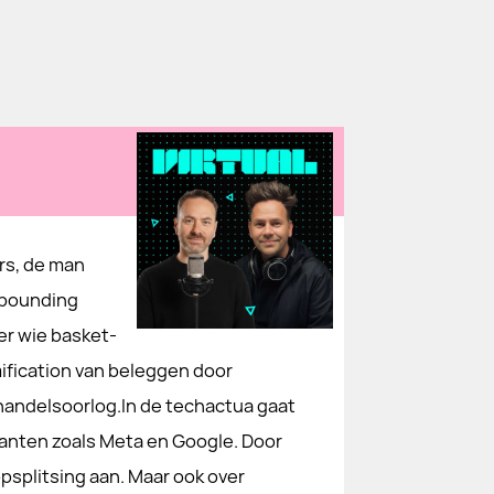
rs, de man
mpounding
er wie basket-
ification van beleggen door
n handelsoorlog.In de techactua gaat
anten zoals Meta en Google. Door
splitsing aan. Maar ook over