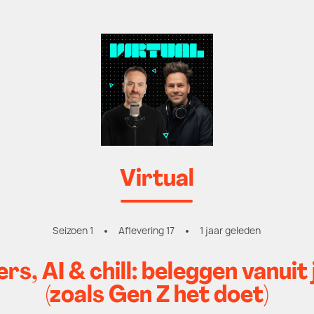
Virtual
Seizoen 1
Aflevering 17
1 jaar geleden
rs, AI & chill: beleggen vanuit
(zoals Gen Z het doet)