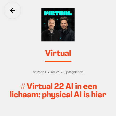
Ga terug
Virtual
Seizoen 1
Afl. 23
1 jaar geleden
#Virtual 22 AI in een
lichaam: physical AI is hier