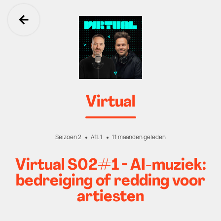
Ga terug
Virtual
Seizoen 2
Afl. 1
11 maanden geleden
Virtual S02#1 - AI-muziek:
bedreiging of redding voor
artiesten