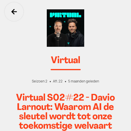
Ga terug
Virtual
Seizoen 2
Afl. 22
5 maanden geleden
Virtual S02#22 - Davio
Larnout: Waarom AI de
sleutel wordt tot onze
toekomstige welvaart