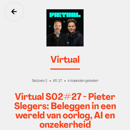
Ga terug
Virtual
Seizoen 2
Afl. 27
4 maanden geleden
Virtual S02#27 - Pieter
Slegers: Beleggen in een
wereld van oorlog, AI en
onzekerheid