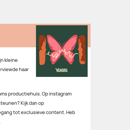
jn kleine
terviewde haar
rdams productiehuis. Op instagram
 steunen? Kijk dan op
egang tot exclusieve content. Heb
.