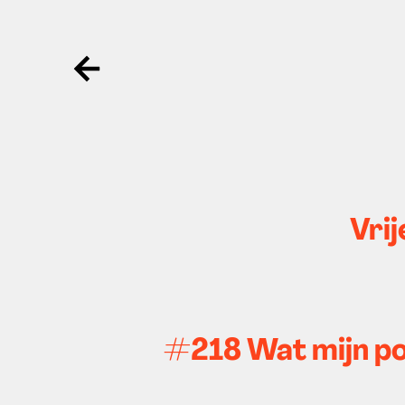
Ga terug
Vrij
#218 Wat mijn pod