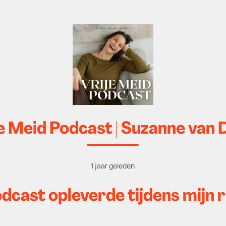
e Meid Podcast | Suzanne van 
1 jaar geleden
cast opleverde tijdens mijn re