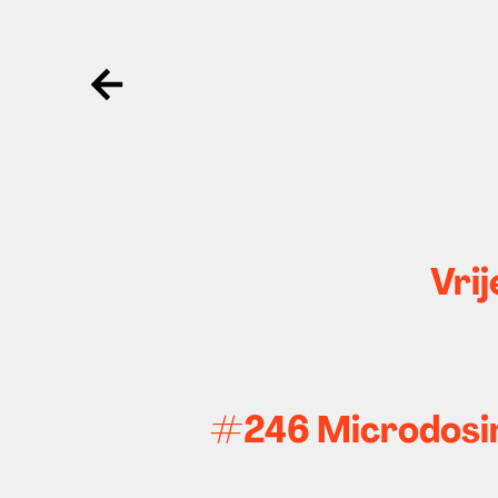
Ga terug
Vrij
#246 Microdosing