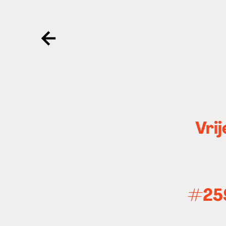
Ga terug
Vrij
#259 