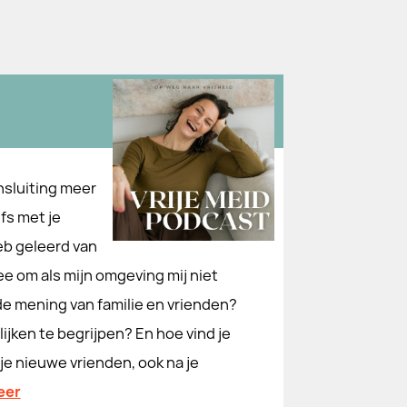
nsluiting meer
fs met je
heb geleerd van
ee om als mijn omgeving mij niet
de mening van familie en vrienden?
 lijken te begrijpen? En hoe vind je
e nieuwe vrienden, ook na je
eer