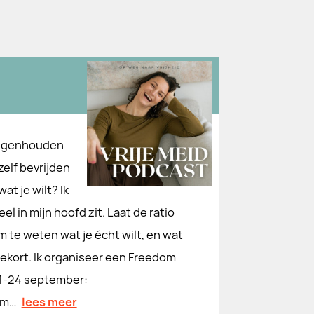
 tegenhouden
zelf bevrijden
t je wilt? Ik
eel in mijn hoofd zit. Laat de ratio
te weten wat je écht wilt, en wat
 tekort. Ik organiseer een Freedom
21-24 september:
om…
lees meer