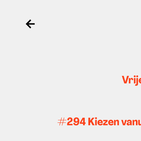
Ga terug
Vrij
#294 Kiezen vanui