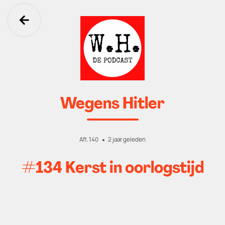
Ga terug
Wegens Hitler
Afl. 140
2 jaar geleden
#134 Kerst in oorlogstijd