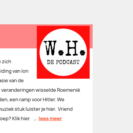
 zich
iding van Ion
asie van de
ke veranderingen wisselde Roemenië
rden, een ramp voor Hitler. We
ziek stuk luister je hier. Vriend
ep? Klik hier. …
lees meer