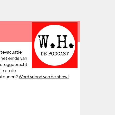
t­evacuatie
 het einde van
teruggebracht
 in op de
 steunen?
Word vriend van de show!