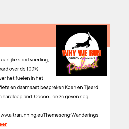
tuurlijke sportvoeding,
aard over de 100%
er het fuelen in het
fiets en daarnaast bespreken Koen en Tjeerd
n hardloopland. Ooooo...en ze geven nog
nl⁠⁠www.altrarunning.eu⁠Themesong:Wanderings
eer