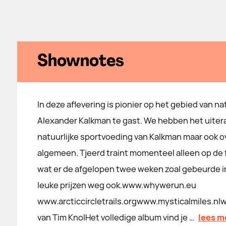
Shownotes
In deze aflevering is pionier op het gebied van na
Alexander Kalkman te gast. We hebben het uiter
natuurlijke sportvoeding van Kalkman maar ook ov
algemeen. Tjeerd traint momenteel alleen op de 
wat er de afgelopen twee weken zoal gebeurde i
leuke prijzen weg ook.⁠www.whywerun.eu⁠⁠
⁠www.arcticcircletrails.org⁠⁠⁠www.mysticalmiles.
van Tim KnolHet volledige album vind je ⁠⁠…
lees m