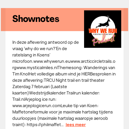
Shownotes
In deze aflevering antwoord op de
vraag ‘why do we run?’En de
ratelslang in Koens'
microfoon.⁠www.whywerun.eu⁠⁠www.arcticcircletrails.o
rg⁠⁠www.mysticalmiles.nl⁠Themesong: Wanderings van
Tim KnolHet volledige album vind je ⁠HIER⁠Besproken in
deze aflevering:⁠TRCU Night trail en trail theater⁠
Zaterdag 7 februari (Laatste
kaarten)Wedstrijdkalender:Trailrun kalender:
Trail.nlArjeplog ice run:
www.arjeplogicerun.comLeuke tip van Koen:
Maffetoneformule voor je maximale hartslag tijdens
duurloopjes (maximale hartslag waaropje aeroob
traint): https://philmaffet…
lees meer