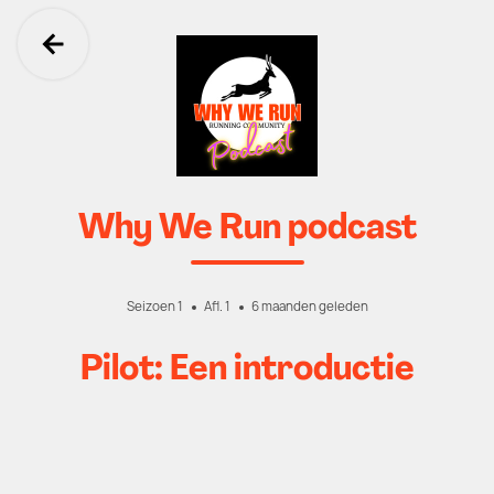
Ga terug
Why We Run podcast
Seizoen 1
Afl. 1
6 maanden geleden
Pilot: Een introductie