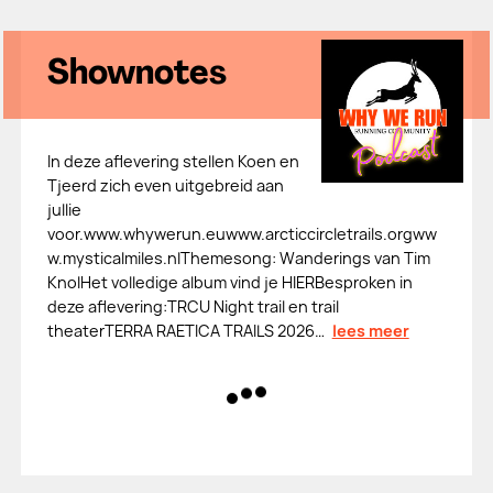
Shownotes
In deze aflevering stellen Koen en
Tjeerd zich even uitgebreid aan
jullie
voor.www.whywerun.euwww.arcticcircletrails.orgww
w.mysticalmiles.nlThemesong: Wanderings van Tim
KnolHet volledige album vind je HIERBesproken in
deze aflevering:TRCU Night trail en trail
theaterTERRA RAETICA TRAILS 2026…
lees meer