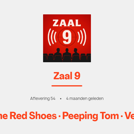
Zaal 9
Aflevering 54
4 maanden geleden
he Red Shoes · Peeping Tom · V