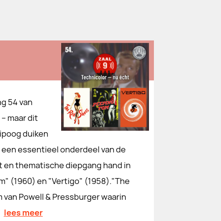
ng 54 van
– maar dit
nipoog duiken
aar een essentieel onderdeel van de
cht en thematische diepgang hand in
" (1960) en "Vertigo" (1958)."The
m van Powell & Pressburger waarin
…
lees meer