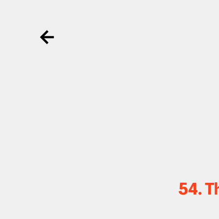
Ga terug
54. T