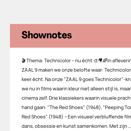
Shownotes
🎬 Thema: Technicolor – nu écht 🎨🎥🌈In afleveri
ZAAL 9 maken we onze belofte waar: Technicolor 
keer écht. Na onze “ZAAL 9 goes Technicolor”-k
we nu in films waarin kleur niet alleen stijl is, m
cinema zelf. Drie klassiekers waarin visuele pra
hand gaan: "The Red Shoes" (1948), "Peeping Tom
Red Shoes" (1948) – Een visueel verbluffende fil
dans, obsessie en kunst samenkomen. Met zijn 