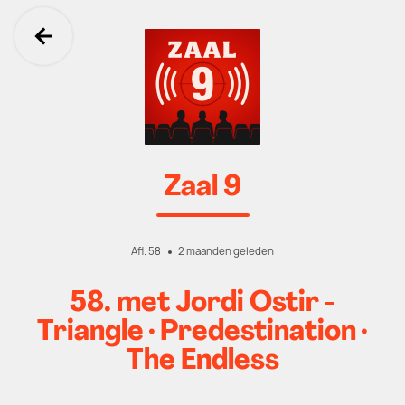
Ga terug
Zaal 9
Afl. 58
2 maanden geleden
58. met Jordi Ostir -
Triangle · Predestination ·
The Endless