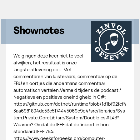
Shownotes
We gingen deze keer niet te veel
afwijken, het resultaat is onze
langste aflevering ooit. Met
commentaren van luisteraars, commentaar op de
EBU en oortjes die andermans commentaar
automatisch vertalen.Vermeld tijdens de podcast:*
Negatieve en positieve oneindigheid in C#:
https://github.com/dotnet/runtime/blob/1d1bf92fcf4
3aa6981804dc53c5174445069c9e4/src/libraries/Sys
tem.Private.CoreLib/src/System/Double.cs#L43*
Waarom? Omdat de IEEE dat definieert in hun
standaard IEEE 754:
https://www.geeksforgeeks.org/computer-