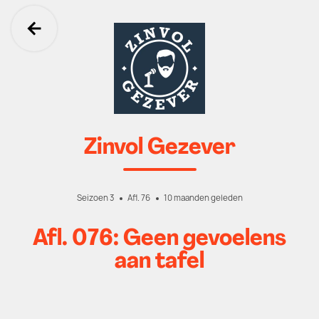
Ga terug
Zinvol Gezever
Seizoen 3
Afl. 76
10 maanden geleden
Afl. 076: Geen gevoelens
aan tafel