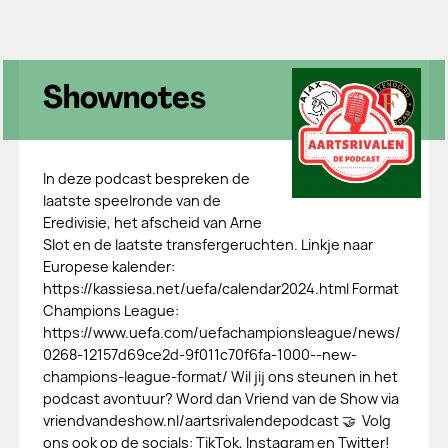
Shownotes
In deze podcast bespreken de
laatste speelronde van de
Eredivisie, het afscheid van Arne
Slot en de laatste transfergeruchten. Linkje naar
Europese kalender:
⁠https://kassiesa.net/uefa/calendar2024.html⁠ Format
Champions League:
⁠https://www.uefa.com/uefachampionsleague/news/
0268-12157d69ce2d-9f011c70f6fa-1000--new-
champions-league-format/⁠ Wil jij ons steunen in het
podcast avontuur? Word dan Vriend van de Show via
⁠⁠⁠⁠⁠vriendvandeshow.nl/aartsrivalendepodcast⁠⁠⁠⁠ ⁠🤝 Volg
ons ook op de socials: ⁠⁠⁠⁠TikTok⁠⁠⁠⁠, ⁠⁠⁠⁠Instagram⁠⁠⁠⁠ en ⁠⁠⁠⁠Twitter⁠⁠⁠⁠!