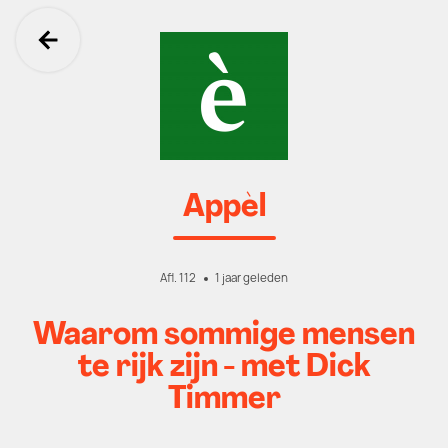
Ga terug
Appèl
Afl. 112
1 jaar geleden
Waarom sommige mensen
te rijk zijn - met Dick
Timmer