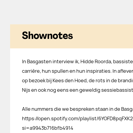
Shownotes
In Basgasten interview ik, Hidde Roorda, bassist
carrière, hun spullen en hun inspiraties. In aflever
op bezoek bij Kees den Hoed, de rots in de brand
Nijs en ook nog eens een geweldig sessiebassis
Alle nummers die we bespreken staan in de Basga
https://open.spotify.com/playlist/6YOFD8pqFX
si=a9943b716bfb4914