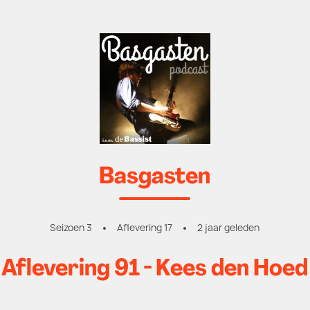
Basgasten
Seizoen 3
Aflevering 17
2 jaar geleden
Aflevering 91 - Kees den Hoed