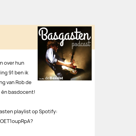
en over hun
ing 91 ben ik
ing van Rob de
t én basdocent!
sten playlist op Spotify:
K2OET1oupRpA?