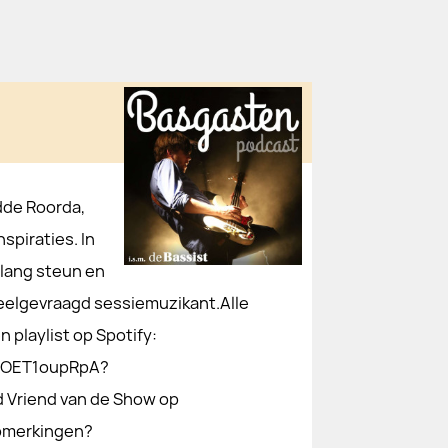
dde Roorda,
spiraties. In
nlang steun en
veelgevraagd sessiemuzikant.Alle
playlist op Spotify:
K2OET1oupRpA?
Vriend van de Show op
pmerkingen?