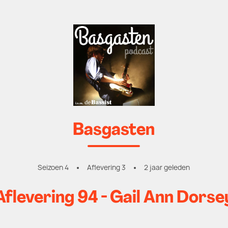
Basgasten
Seizoen 4
Aflevering 3
2 jaar geleden
Aflevering 94 - Gail Ann Dorse