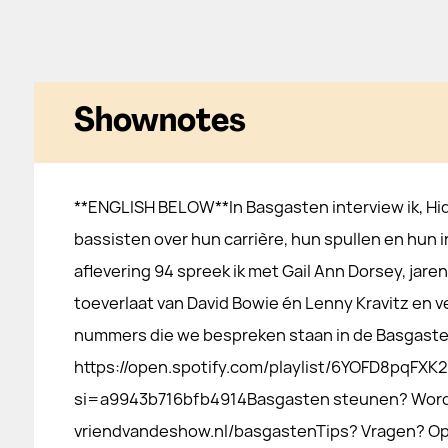
Shownotes
**ENGLISH BELOW**In Basgasten interview ik, Hi
bassisten over hun carrière, hun spullen en hun in
aflevering 94 spreek ik met Gail Ann Dorsey, jare
toeverlaat van David Bowie én Lenny Kravitz en 
nummers die we bespreken staan in de Basgasten 
https://open.spotify.com/playlist/6YOFD8pqFX
si=a9943b716bfb4914Basgasten steunen? Word 
vriendvandeshow.nl/basgastenTips? Vragen? O