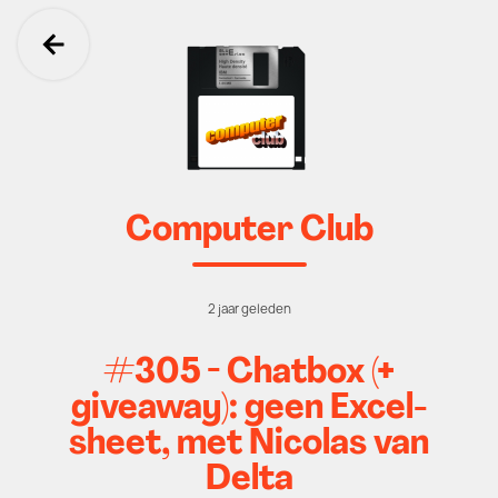
Ga terug
Computer Club
2 jaar geleden
#305 - Chatbox (+
giveaway): geen Excel-
sheet, met Nicolas van
Delta