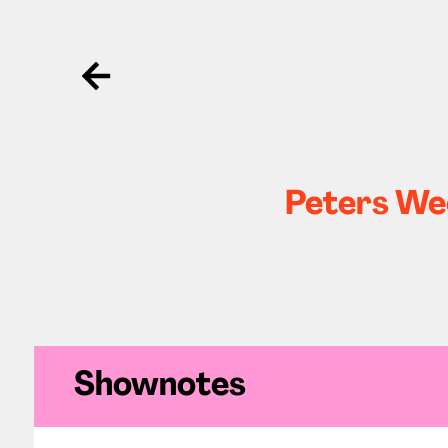
Ga terug
Peters Wee
Shownotes