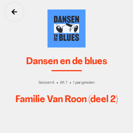
Ga terug
Dansen en de blues
Seizoen 6
Afl. 7
1 jaar geleden
Familie Van Roon (deel 2)