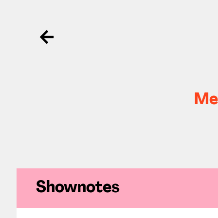
Ga terug
Met
Shownotes