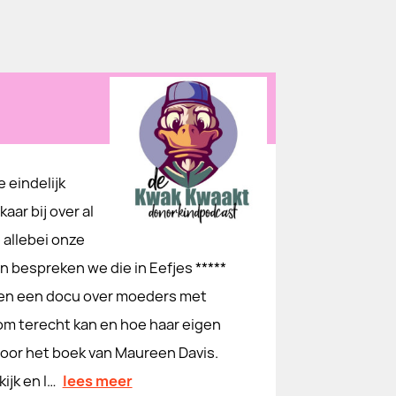
 eindelijk
ar bij over al
 allebei onze
 bespreken we die in Eefjes *****
 en een docu over moeders met
Fiom terecht kan en hoe haar eigen
oor het boek van Maureen Davis.
ijk en l…
lees meer