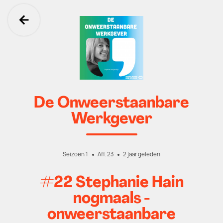
Ga terug
De Onweerstaanbare
Werkgever
Seizoen 1
Afl. 23
2 jaar geleden
#22 Stephanie Hain
nogmaals -
onweerstaanbare