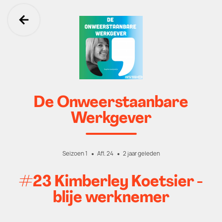
Ga terug
De Onweerstaanbare
Werkgever
Seizoen 1
Afl. 24
2 jaar geleden
#23 Kimberley Koetsier -
blije werknemer