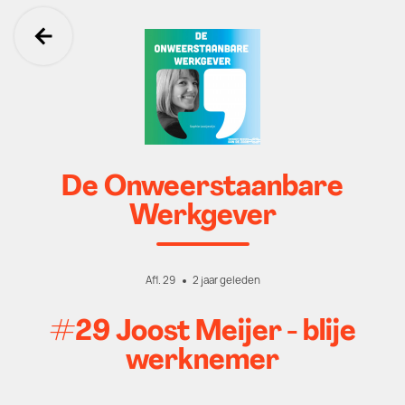
Ga terug
De Onweerstaanbare
Werkgever
Afl. 29
2 jaar geleden
#29 Joost Meijer - blije
werknemer