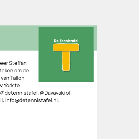
eer Steffan
 steken om de
van Tallon
w York te
 @detennistafel, @Davavaki of
l: info@detennistafel.nl.