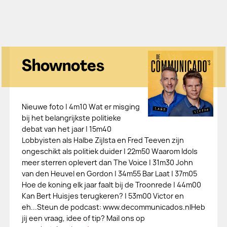
Shownotes
Nieuwe foto | 4m10 Wat er misging
bij het belangrijkste politieke
debat van het jaar | 15m40
Lobbyisten als Halbe Zijlsta en Fred Teeven zijn
ongeschikt als politiek duider | 22m50 Waarom Idols
meer sterren oplevert dan The Voice | 31m30 John
van den Heuvel en Gordon | 34m55 Bar Laat | 37m05
Hoe de koning elk jaar faalt bij de Troonrede | 44m00
Kan Bert Huisjes terugkeren? | 53m00 Victor en
eh...Steun de podcast: ⁠⁠⁠⁠⁠⁠⁠⁠⁠⁠⁠www.decommunicados.nl⁠⁠⁠⁠⁠⁠⁠⁠⁠⁠⁠Heb
jij een vraag, idee of tip? Mail ons op